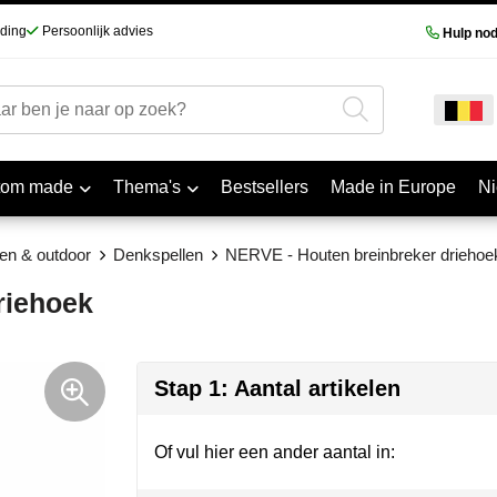
nding
Persoonlijk advies
Hulp nod
tom made
Thema's
Bestsellers
Made in Europe
N
llen & outdoor
Denkspellen
NERVE - Houten breinbreker driehoe
riehoek
Stap 1: Aantal artikelen
Of vul hier een ander aantal in: