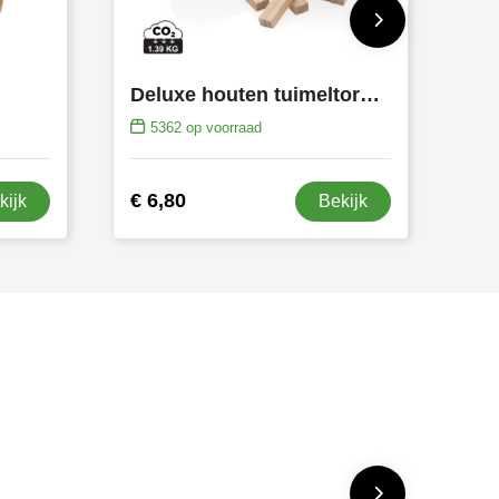
Deluxe houten tuimeltoren stapelspel
5362
op voorraad
€ 6,80
kijk
Bekijk