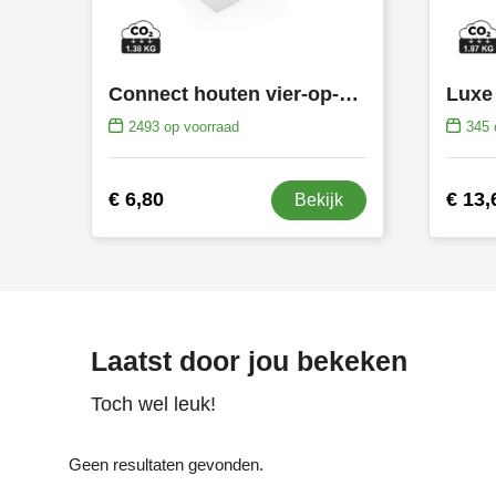
Connect houten vier-op-een-rij spel
2493
op voorraad
345
€ 6,80
€ 13,
Bekijk
Laatst door jou bekeken
Toch wel leuk!
Geen resultaten gevonden.