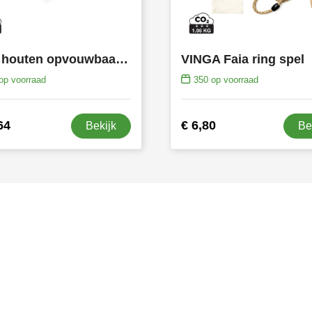
Luxe houten opvouwbaar schaakspel
VINGA Faia ring spel
op voorraad
350
op voorraad
64
€ 6,80
Bekijk
Be