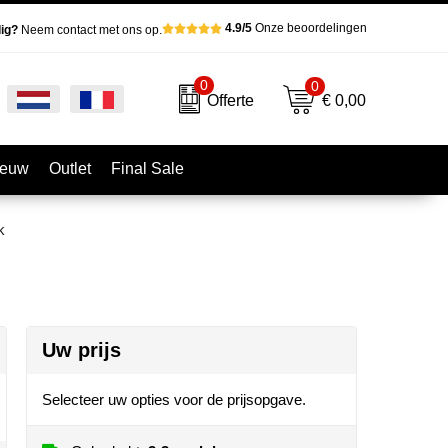
4.9/5
Onze beoordelingen
ig?
Neem contact met ons op.
0
0
€ 0,00
Offerte
ieuw
Outlet
Final Sale
k
Uw prijs
Selecteer uw opties voor de prijsopgave.