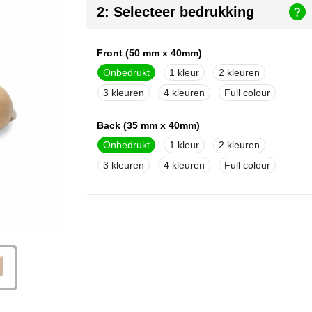
2: Selecteer bedrukking
Front (50 mm x 40mm)
Onbedrukt
1
2
3
4
Full colour
Back (35 mm x 40mm)
Onbedrukt
1
2
3
4
Full colour