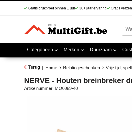
Gratis drukproef binnen 1 uur
30+ jaar ervaring
Gratis verze
Categorieën
Merken
Duurzaam
Cus
Terug
|
Home
Relatiegeschenken
Vrije tijd, spe
NERVE - Houten breinbreker d
Artikelnummer:
MO6989-40