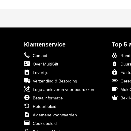
Klantenservice
Top 5 a
Contact
Ronde
Over MultiGift
Duurz
Levertijd
Fairt
Verzending & Bezorging
Gerec
Logo aanleveren voor bedrukken
Mok O
Betaalinformatie
Bekijk
Retourbeleid
Algemene voorwaarden
Cookiebeleid