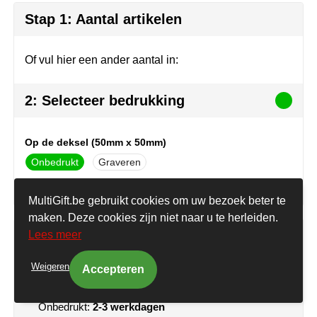
Stap 1: Aantal artikelen
Elevate
Sinterklaas
Lampen & gereedschap
USB Sticks bedrukken
Fairtrade
Voetbal EK & WK fanartikelen
Mokken, glazen & keramiek
Veiligheidsartikelen
Of vul hier een ander aantal in:
Falcone
Zomer
Paraplu's
Overige artikelen
2: Selecteer bedrukking
Falconetti
Persoonlijke verzorging
Op de deksel (50mm x 50mm)
Fraenck
Promotiekleding
Onbedrukt
Graveren
Grundig
Sleutelhangers & lanyards
MultiGift.be gebruikt cookies om uw bezoek beter te
maken. Deze cookies zijn niet naar u te herleiden.
HARIBO
Reisbenodigdheden
Uw prijs
Lees meer
Herr Bert Antistress
Snoepgoed
Weigeren
Selecteer uw opties voor de prijsopgave.
Join the pipe
Sportkleding
Onbedrukt:
2-3 werkdagen