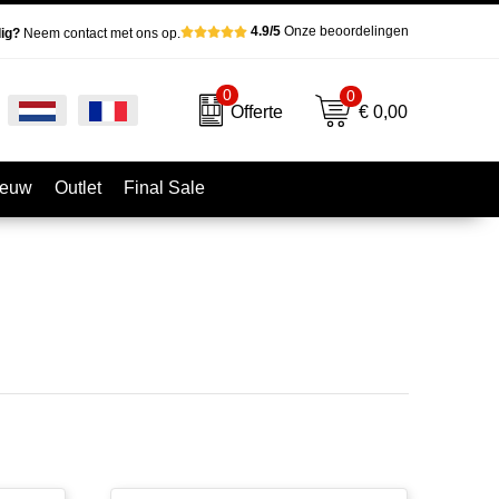
4.9/5
Onze beoordelingen
ig?
Neem contact met ons op.
0
0
€ 0,00
Offerte
ieuw
Outlet
Final Sale