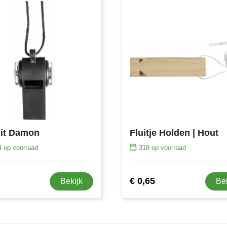
uit Damon
Fluitje Holden | Hout
4
op voorraad
318
op voorraad
€ 0,65
Bekijk
Be