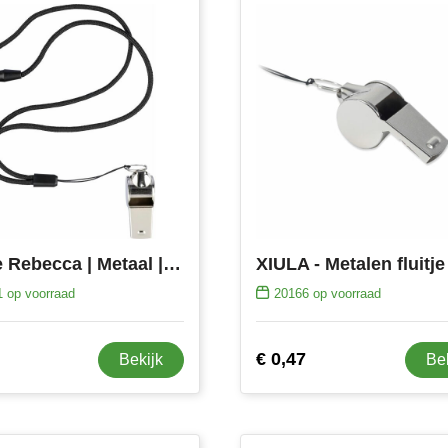
Fluitje Rebecca | Metaal | Polyesterkoord
XIULA - Metalen fluitje
1
op voorraad
20166
op voorraad
€ 0,47
Bekijk
Be