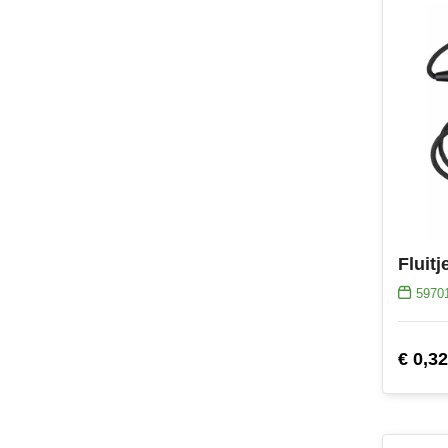
5970
€ 0,32