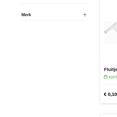
Merk
9187
€ 0,10