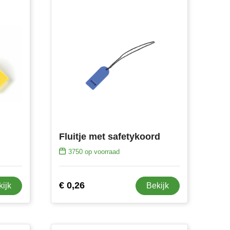
Fluitje met safetykoord
3750
op voorraad
€ 0,26
kijk
Bekijk