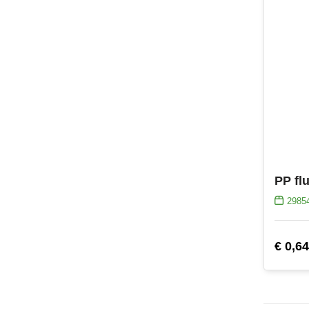
PP fl
2985
€ 0,64