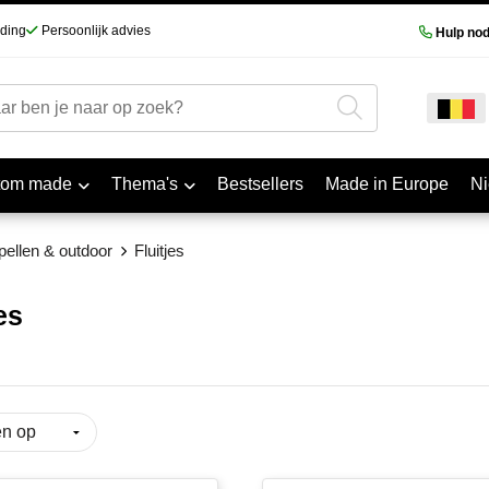
nding
Persoonlijk advies
Hulp nod
tom made
Thema's
Bestsellers
Made in Europe
N
 spellen & outdoor
Fluitjes
es