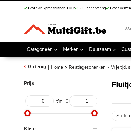
Gratis drukproef binnen 1 uur
30+ jaar ervaring
Gratis verze
Categorieën
Merken
Duurzaam
Cus
Ga terug
|
Home
Relatiegeschenken
Vrije tijd,
Fluitj
Prijs
t/m
€
Kleur