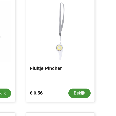
Fluitje Pincher
€ 0,56
kijk
Bekijk