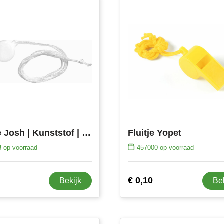
Fluitje Josh | Kunststof | Met koord
Fluitje Yopet
8
op voorraad
457000
op voorraad
€ 0,10
Bekijk
Be