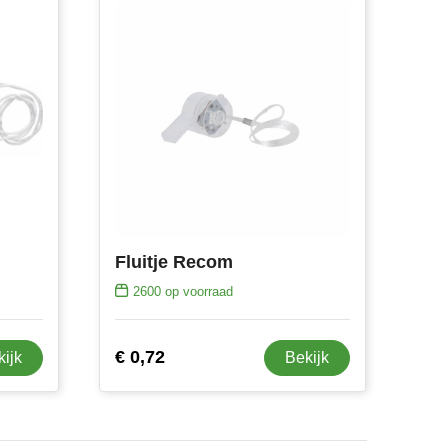
Fluitje Recom
2600
op voorraad
€ 0,72
kijk
Bekijk