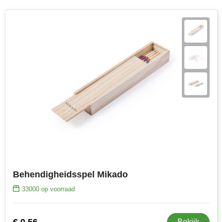
Join the pipe
Sportkleding
Kambukka
Tassen
Lipton
Veiligheid, auto & fiets
MagLite
Vrije tijd, spellen & outdoor
Marksman
Werkkleding & bedrijfskleding
Marvin's
Mentos
Mepal
Behendigheidsspel Mikado
MiniMAX
33000
op voorraad
Moleskine
€ 0,56
Bekijk