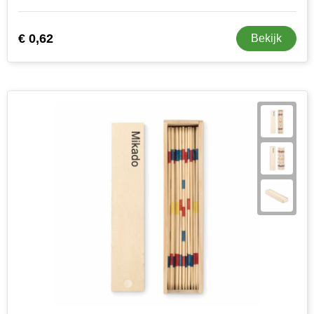
Stanley
€ 0,62
Bekijk
Stilolinea
STORMaxi
Swiss Peak
TACX
The One Towelling
Victorinox
Vinga
Waterman