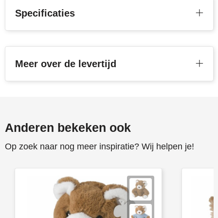
Specificaties
Stanley
Stilolinea
STORMaxi
Meer over de levertijd
Swiss Peak
TACX
Anderen bekeken ook
The One Towelling
Op zoek naar nog meer inspiratie? Wij helpen je!
Victorinox
Vinga
Waterman