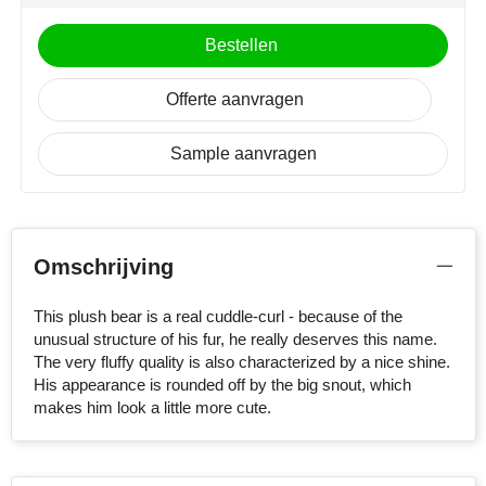
NoStress
Bestellen
Ocean Bottle
Offerte aanvragen
Orrefors
Sample aanvragen
Parker pennen
Peekay
Omschrijving
Philips
This plush bear is a real cuddle-curl - because of the
Retulp
unusual structure of his fur, he really deserves this name.
The very fluffy quality is also characterized by a nice shine.
Senator
His appearance is rounded off by the big snout, which
makes him look a little more cute.
Skross
Sophie Muval