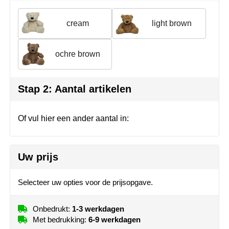
Join the pipe
Sportkleding
cream
light brown
Kambukka
Tassen
Lipton
Veiligheid, auto & fiets
ochre brown
MagLite
Vrije tijd, spellen & outdoor
Stap 2: Aantal artikelen
Marksman
Werkkleding & bedrijfskleding
Of vul hier een ander aantal in:
Marvin's
Mentos
Uw prijs
Mepal
Selecteer uw opties voor de prijsopgave.
MiniMAX
Onbedrukt:
1-3 werkdagen
Moleskine
Met bedrukking:
6-9 werkdagen