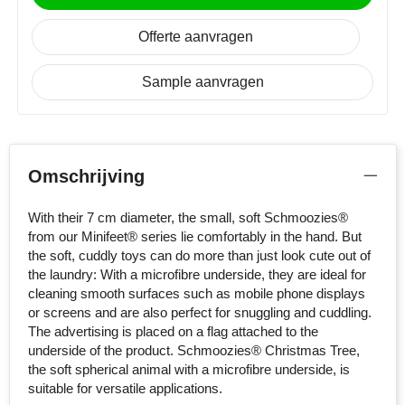
NoStress
Offerte aanvragen
Ocean Bottle
Sample aanvragen
Orrefors
Parker pennen
Omschrijving
Peekay
With their 7 cm diameter, the small, soft Schmoozies®
Philips
from our Minifeet® series lie comfortably in the hand. But
the soft, cuddly toys can do more than just look cute out of
Retulp
the laundry: With a microfibre underside, they are ideal for
cleaning smooth surfaces such as mobile phone displays
Senator
or screens and are also perfect for snuggling and cuddling.
The advertising is placed on a flag attached to the
Skross
underside of the product. Schmoozies® Christmas Tree,
the soft spherical animal with a microfibre underside, is
suitable for versatile applications.
Sophie Muval