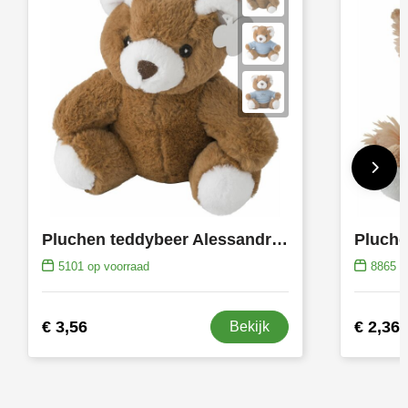
Pluchen teddybeer Alessandro | 20 cm
Pluche
5101
op voorraad
8865
op
€ 3,56
€ 2,36
Bekijk