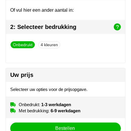
Join the pipe
Sportkleding
Of vul hier een ander aantal in:
Kambukka
Tassen
2: Selecteer bedrukking
Lipton
Veiligheid, auto & fiets
MagLite
Vrije tijd, spellen & outdoor
Onbedrukt
4
Marksman
Werkkleding & bedrijfskleding
Marvin's
Uw prijs
Mentos
Selecteer uw opties voor de prijsopgave.
Mepal
Onbedrukt:
1-3 werkdagen
MiniMAX
Met bedrukking:
6-9 werkdagen
Moleskine
Bestellen