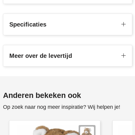
Stanley
Stilolinea
Specificaties
STORMaxi
Swiss Peak
Meer over de levertijd
TACX
The One Towelling
Victorinox
Anderen bekeken ook
Vinga
Op zoek naar nog meer inspiratie? Wij helpen je!
Waterman