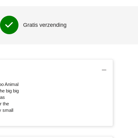
Gratis verzending
oo Animal
he big big
 as
r the
y small