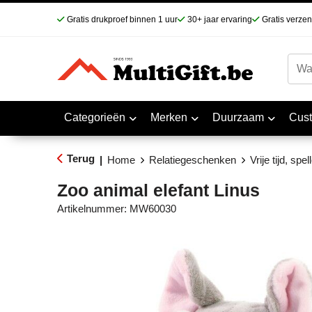
Gratis drukproef binnen 1 uur
30+ jaar ervaring
Gratis verze
Categorieën
Merken
Duurzaam
Cus
Terug
|
Home
Relatiegeschenken
Vrije tijd, spe
Zoo animal elefant Linus
Artikelnummer:
MW60030