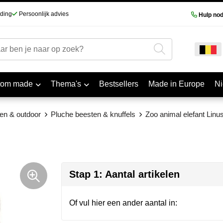
nding
Persoonlijk advies
Hulp nod
tom made
Thema's
Bestsellers
Made in Europe
N
llen & outdoor
Pluche beesten & knuffels
Zoo animal elefant Linu
Stap 1: Aantal artikelen
Of vul hier een ander aantal in: