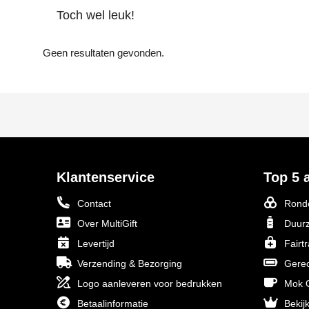
Toch wel leuk!
Geen resultaten gevonden.
Klantenservice
Top 5 a
Contact
Ronde
Over MultiGift
Duurz
Levertijd
Fairt
Verzending & Bezorging
Gerec
Logo aanleveren voor bedrukken
Mok O
Betaalinformatie
Bekijk