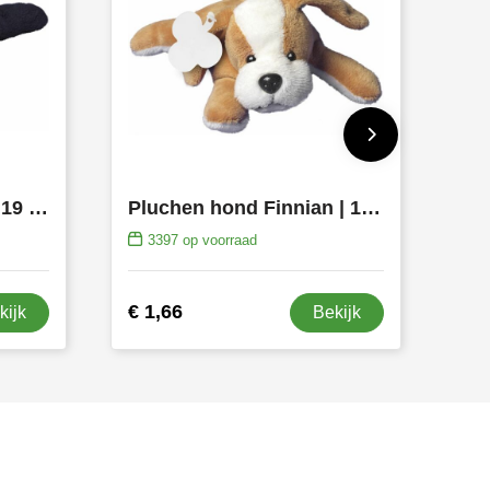
Pluchen panda Leila | 19 cm
Pluchen hond Finnian | 19 cm
3397
op voorraad
€ 1,66
kijk
Bekijk