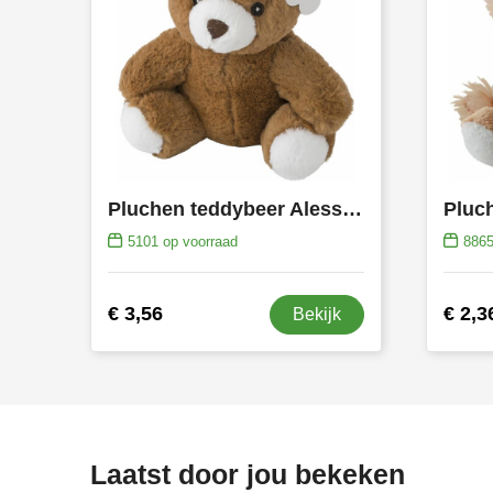
Pluchen teddybeer Alessandro | 20 cm
Pluch
5101
op voorraad
886
€ 3,56
€ 2,3
Bekijk
Laatst door jou bekeken