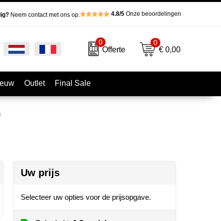
4.8/5
Onze beoordelingen
ig?
Neem contact met ons op.
0
0
€ 0,00
Offerte
ieuw
Outlet
Final Sale
s
Uw prijs
Selecteer uw opties voor de prijsopgave.