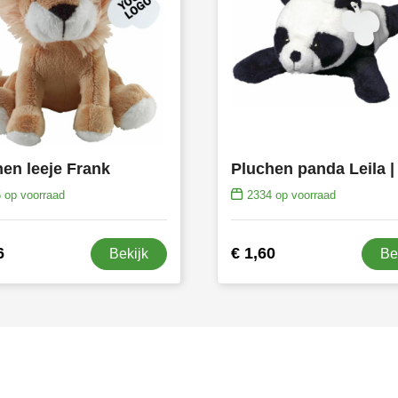
en leeje Frank
5
op voorraad
2334
op voorraad
6
€ 1,60
Bekijk
Be