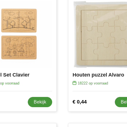
l Set Clavier
Houten puzzel Alvaro
op voorraad
18222
op voorraad
€ 0,44
Bekijk
Be