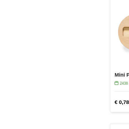
Mini 
2438
€ 0,78