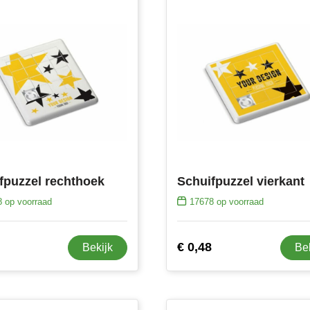
fpuzzel rechthoek
Schuifpuzzel vierkant
8
op voorraad
17678
op voorraad
€ 0,48
Bekijk
Be