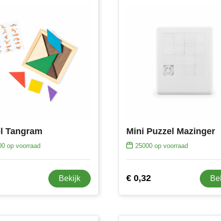
l Tangram
Mini Puzzel Mazinger
00
op voorraad
25000
op voorraad
€ 0,32
Bekijk
Be