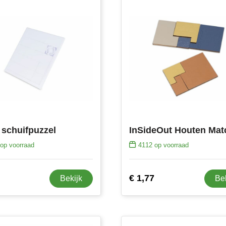
 schuifpuzzel
op voorraad
4112
op voorraad
€ 1,77
Bekijk
Be