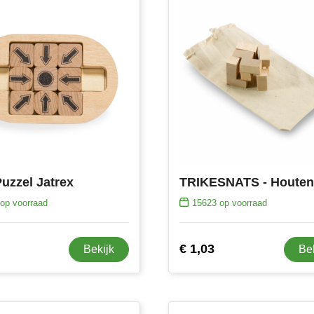
Puzzel Jatrex
op voorraad
15623
op voorraad
€ 1,03
Bekijk
Be