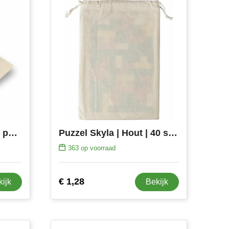
TRIKESNATS - Houten puzzel
Puzzel Skyla | Hout | 40 stuks
363
op voorraad
€ 1,28
kijk
Bekijk