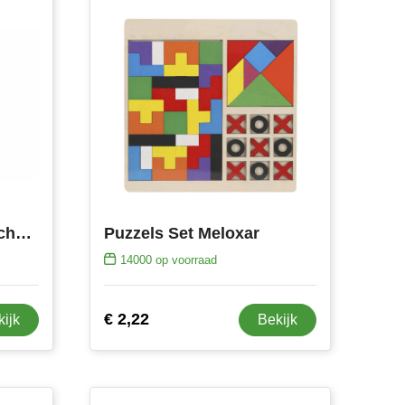
InSideOut Houten Matchbox think IQ puzzel
Puzzels Set Meloxar
14000
op voorraad
€ 2,22
kijk
Bekijk