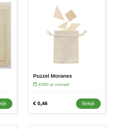
Puzzel Moranex
41000
op voorraad
€ 0,46
kijk
Bekijk