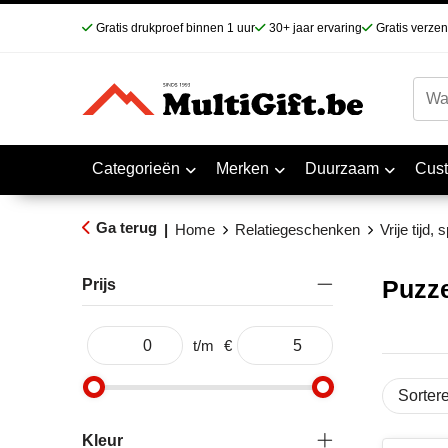
Gratis drukproef binnen 1 uur
30+ jaar ervaring
Gratis verze
Categorieën
Merken
Duurzaam
Cus
Ga terug
|
Home
Relatiegeschenken
Vrije tijd,
Puzze
Prijs
t/m
€
Kleur