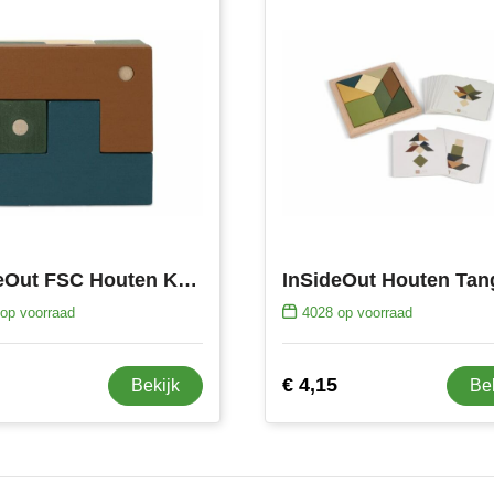
InSideOut FSC Houten Kubus think iq puzzel
op voorraad
4028
op voorraad
€ 4,15
Bekijk
Be