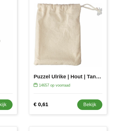
Puzzel Ulrike | Hout | Tangram
14657
op voorraad
€ 0,61
kijk
Bekijk