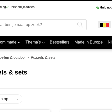
nding
Persoonlijk advies
Hulp nod
tom made
Thema's
Bestsellers
Made in Europe
N
 spellen & outdoor
Puzzels & sets
ls & sets