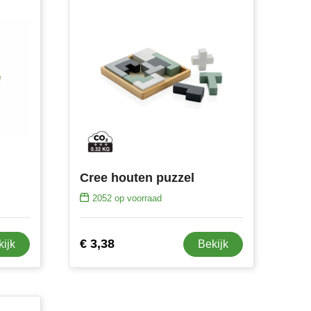
Cree houten puzzel
2052
op voorraad
€ 3,38
kijk
Bekijk