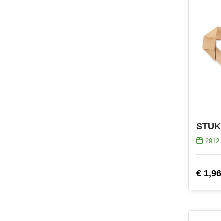
2912
€ 1,96