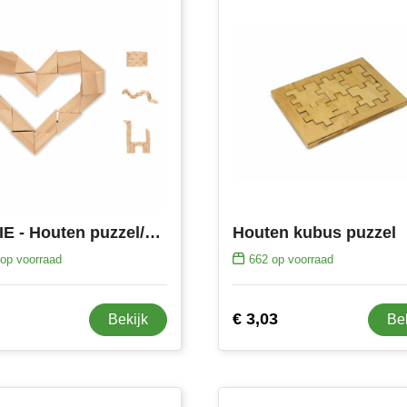
STUKIE - Houten puzzel/hersenbreker
Houten kubus puzzel
op voorraad
662
op voorraad
€ 3,03
Bekijk
Be