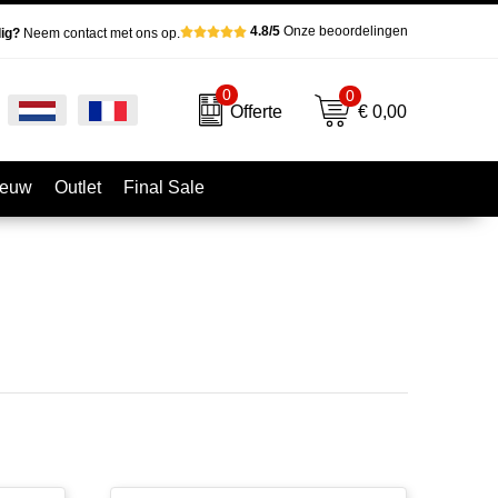
4.8/5
Onze beoordelingen
ig?
Neem contact met ons op.
0
0
€ 0,00
Offerte
ieuw
Outlet
Final Sale