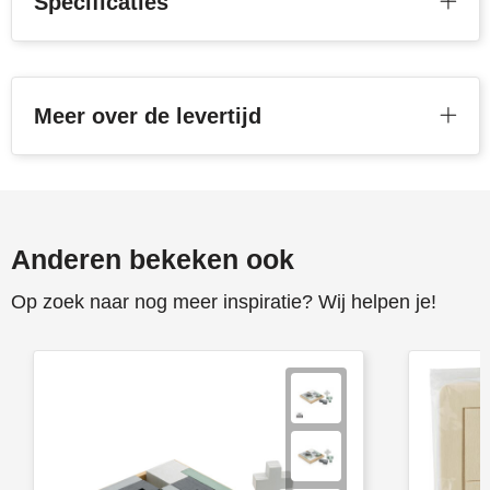
Specificaties
Stanley
Stilolinea
Meer over de levertijd
STORMaxi
Swiss Peak
TACX
Anderen bekeken ook
The One Towelling
Op zoek naar nog meer inspiratie? Wij helpen je!
Victorinox
Vinga
Waterman