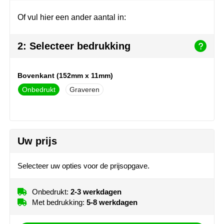
Join the pipe
Sportkleding
Of vul hier een ander aantal in:
Kambukka
Tassen
2: Selecteer bedrukking
Lipton
Veiligheid, auto & fiets
MagLite
Vrije tijd, spellen & outdoor
Bovenkant (152mm x 11mm)
Onbedrukt
Graveren
Marksman
Werkkleding & bedrijfskleding
Marvin's
Uw prijs
Mentos
Mepal
Selecteer uw opties voor de prijsopgave.
MiniMAX
Onbedrukt:
2-3 werkdagen
Met bedrukking:
5-8 werkdagen
Moleskine