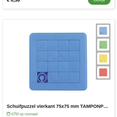
NoStress
Ocean Bottle
Orrefors
Parker pennen
Peekay
Philips
Retulp
Senator
Skross
Schuifpuzzel vierkant 75x75 mm TAMPONPRINT
Sophie Muval
6750
op voorraad