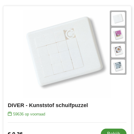
Join the pipe
Sportkleding
Kambukka
Tassen
Lipton
Veiligheid, auto & fiets
MagLite
Vrije tijd, spellen & outdoor
Marksman
Werkkleding & bedrijfskleding
Marvin's
Mentos
Mepal
DIVER - Kunststof schuifpuzzel
MiniMAX
59636
op voorraad
Moleskine
€ 0,36
Bekijk