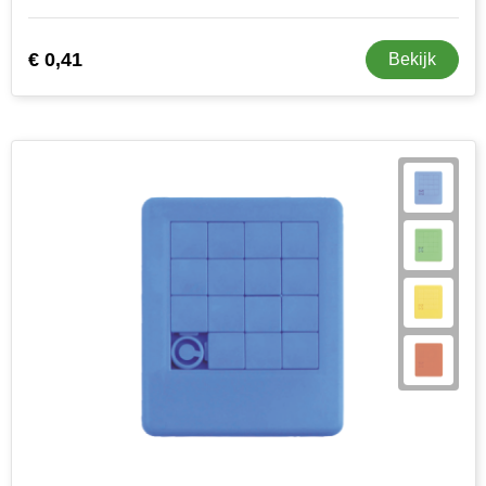
Stanley
€ 0,41
Bekijk
Stilolinea
STORMaxi
Swiss Peak
TACX
The One Towelling
Victorinox
Vinga
Waterman