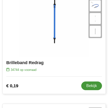
Stanley
Stilolinea
STORMaxi
Swiss Peak
TACX
Brilleband Redrag
The One Towelling
34744
op voorraad
Victorinox
Vinga
€ 0,19
Bekijk
Waterman