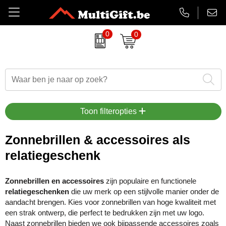
0
0
Amuse
Badtextiel
Duurzame relatiegeschenken
Aanstekers bedrukken
EHBO sets
Barry Callebaut chocolade
Drinkwaren
Eindejaarsgeschenken
Antistress artikelen
Gadgets
Belkin
Paraplu's
Eten en drinken
Badtextiel & handdoeken
Koptelefoons & speakers
Toon filteropties
BrandCharger
Kleding
Feestartikelen
Balpennen & Schrijfwaren
Lanyards & keycords
Zonnebrillen & accessoires als
relatiegeschenk
CamelBak
Tassen
Halloween
Bidons & drinkflessen
Opladers
Case Logic
Schrijfwaren
Kerst relatiegeschenken
Gadgets, computers & USB
Papieren tassen
Zonnebrillen en accessoires
zijn populaire en functionele
relatiegeschenken
die uw merk op een stijlvolle manier onder de
Charles Dickens
Lente
Horloges, klokken & weerstations
Powerbanks
aandacht brengen. Kies voor zonnebrillen van hoge kwaliteit met
een strak ontwerp, die perfect te bedrukken zijn met uw logo.
Cricket
Luxe relatiegeschenken
Huis, tuin & keuken
Snoepjes
Naast zonnebrillen bieden we ook bijpassende accessoires zoals