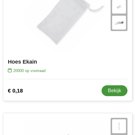
NoStress
Ocean Bottle
Orrefors
Parker pennen
Peekay
Hoes Ekain
20000
op voorraad
Philips
Retulp
€ 0,18
Bekijk
Senator
Skross
Sophie Muval