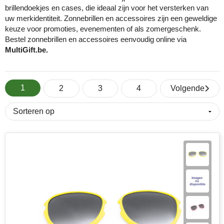
brillendoekjes en cases, die ideaal zijn voor het versterken van
uw merkidentiteit. Zonnebrillen en accessoires zijn een geweldige
Eco Bottle
Pasen
Kantoorartikelen
Sublimatie artikelen
keuze voor promoties, evenementen of als zomergeschenk.
Bestel zonnebrillen en accessoires eenvoudig online via
Elevate
Sinterklaas
Lampen & gereedschap
USB Sticks bedrukken
MultiGift.be.
Fairtrade
Voetbal EK & WK fanartikelen
Mokken, glazen & keramiek
Veiligheidsartikelen
1
Falcone
Zomer
Paraplu's
Overige artikelen
2
3
4
Volgende
Falconetti
Persoonlijke verzorging
Fraenck
Promotiekleding
Grundig
Sleutelhangers & lanyards
HARIBO
Reisbenodigdheden
Herr Bert Antistress
Snoepgoed