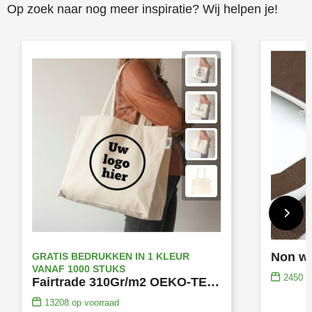
Op zoek naar nog meer inspiratie? Wij helpen je!
GRATIS BEDRUKKEN IN 1 KLEUR
VANAF 1000 STUKS
2450
op
Fairtrade 310Gr/m2 OEKO-TEX® katoen shopper boodschappentas
13208
op voorraad