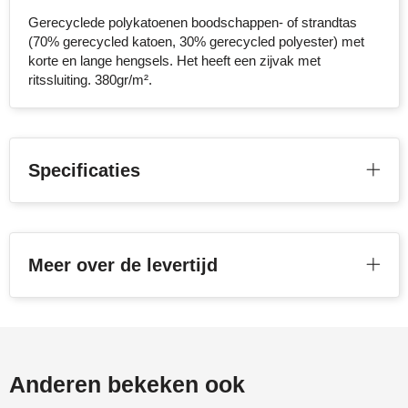
Gerecyclede polykatoenen boodschappen- of strandtas
Stanley
(70% gerecycled katoen, 30% gerecycled polyester) met
korte en lange hengsels. Het heeft een zijvak met
Stilolinea
ritssluiting. 380gr/m².
STORMaxi
Swiss Peak
Specificaties
TACX
The One Towelling
Meer over de levertijd
Victorinox
Vinga
Waterman
Anderen bekeken ook