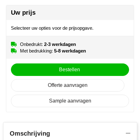
NoStress
Uw prijs
Back td1 (260 mm x 300mm)
Ocean Bottle
Onbedrukt
1
2
3
Selecteer uw opties voor de prijsopgave.
4
Full colour
Orrefors
Onbedrukt:
2-3 werkdagen
Front embroidery (Ø 180 mm)
Parker pennen
Met bedrukking:
5-8 werkdagen
Onbedrukt
Borduren
Peekay
Bestellen
Philips
Offerte aanvragen
Retulp
Sample aanvragen
Senator
Skross
Omschrijving
Sophie Muval