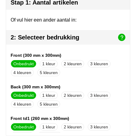
Join the pipe
Sportkleding
Stap 1: Aantal artikelen
Kambukka
Tassen
Of vul hier een ander aantal in:
Lipton
Veiligheid, auto & fiets
2: Selecteer bedrukking
MagLite
Vrije tijd, spellen & outdoor
Front (300 mm x 300mm)
Marksman
Werkkleding & bedrijfskleding
Onbedrukt
1
2
3
Marvin's
4
5
Mentos
Back (300 mm x 300mm)
Onbedrukt
1
2
3
Mepal
4
5
MiniMAX
Front td1 (260 mm x 300mm)
Moleskine
Onbedrukt
1
2
3
4
Full colour