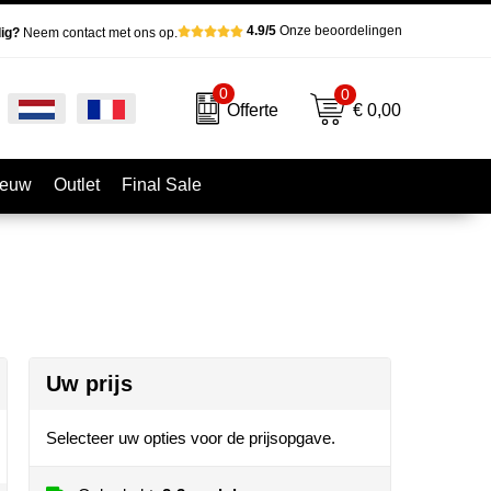
4.9/5
Onze beoordelingen
ig?
Neem contact met ons op.
0
0
€ 0,00
Offerte
ieuw
Outlet
Final Sale
Uw prijs
Selecteer uw opties voor de prijsopgave.