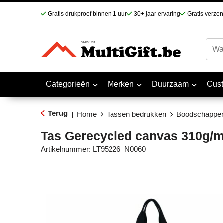
Gratis drukproef binnen 1 uur
30+ jaar ervaring
Gratis verze
Categorieën
Merken
Duurzaam
Cus
Terug
|
Home
Tassen bedrukken
Boodschappe
Tas Gerecycled canvas 310g/
Artikelnummer:
LT95226_N0060