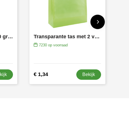
Non woven Duo tas 80 gr/m2 SALE
Transparante tas met 2 vensters A4 SALE
7230
op voorraad
€ 1,34
kijk
Bekijk