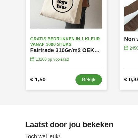
GRATIS BEDRUKKEN IN 1 KLEUR
VANAF 1000 STUKS
245
Fairtrade 310Gr/m2 OEKO-TEX® katoen shopper boodschappentas
13208
op voorraad
€ 1,50
€ 0,3
Bekijk
Laatst door jou bekeken
Toch wel leuk!