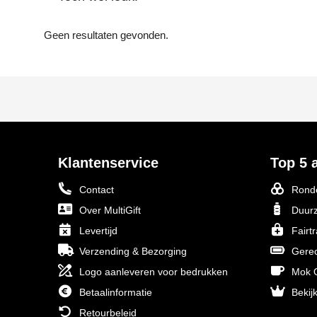
Geen resultaten gevonden.
Klantenservice
Top 5 a
Contact
Ronde
Over MultiGift
Duurz
Levertijd
Fairt
Verzending & Bezorging
Gerec
Logo aanleveren voor bedrukken
Mok O
Betaalinformatie
Bekijk
Retourbeleid