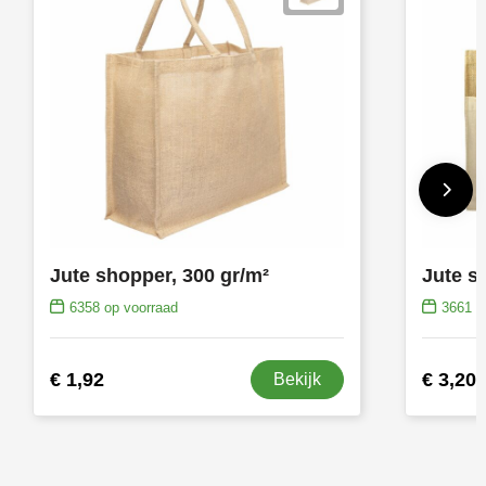
Jute shopper, 300 gr/m²
6358
op voorraad
3661
op
€ 1,92
€ 3,20
Bekijk