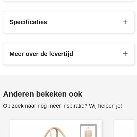
Stanley
Specificaties
Stilolinea
STORMaxi
Swiss Peak
Meer over de levertijd
TACX
The One Towelling
Anderen bekeken ook
Victorinox
Op zoek naar nog meer inspiratie? Wij helpen je!
Vinga
Waterman