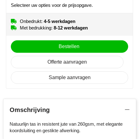
NoStress
Selecteer uw opties voor de prijsopgave.
Ocean Bottle
Onbedrukt:
4-5 werkdagen
Met bedrukking:
8-12 werkdagen
Orrefors
Bestellen
Parker pennen
Offerte aanvragen
Peekay
Philips
Sample aanvragen
Retulp
Senator
Omschrijving
Skross
Natuurlijn tas in resistent jute van 260gsm, met elegante
koordsluiting en gestikte afwerking.
Sophie Muval