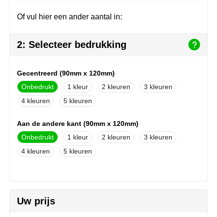
Join the pipe
Sportkleding
Of vul hier een ander aantal in:
Kambukka
Tassen
2: Selecteer bedrukking
Lipton
Veiligheid, auto & fiets
MagLite
Vrije tijd, spellen & outdoor
Gecentreerd (90mm x 120mm)
Onbedrukt
1
2
3
Marksman
Werkkleding & bedrijfskleding
4
5
Marvin's
Aan de andere kant (90mm x 120mm)
Mentos
Onbedrukt
1
2
3
4
5
Mepal
MiniMAX
Uw prijs
Moleskine