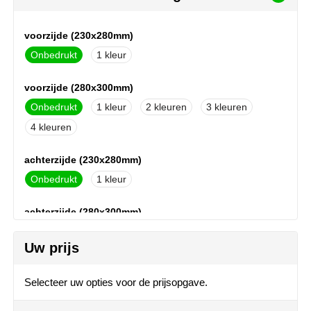
NoStress
voorzijde (230x280mm)
Ocean Bottle
Onbedrukt
1
Orrefors
voorzijde (280x300mm)
Parker pennen
Onbedrukt
1
2
3
4
Peekay
achterzijde (230x280mm)
Philips
Onbedrukt
1
Retulp
achterzijde (280x300mm)
Onbedrukt
1
2
3
Senator
Uw prijs
4
Skross
Selecteer uw opties voor de prijsopgave.
voorzijde (200x250mm)
Sophie Muval
Onbedrukt
Full colour