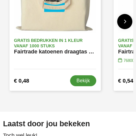
GRATIS BEDRUKKEN IN 1 KLEUR
GRATIS 
VANAF 1000 STUKS
VANAF 1
Fairtrade katoenen draagtas met lange hengsels ecru
76800
€ 0,48
€ 0,54
Bekijk
Laatst door jou bekeken
Toch wel leuk!