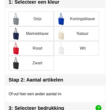
Join the pipe
Sportkleding
1: Selecteer een kleur
Kambukka
Tassen
Grijs
Koningsblauw
Lipton
Veiligheid, auto & fiets
Marineblauw
Natuur
MagLite
Vrije tijd, spellen & outdoor
Marksman
Werkkleding & bedrijfskleding
Rood
Wit
Marvin's
Zwart
Mentos
Stap 2: Aantal artikelen
Mepal
MiniMAX
Of vul hier een ander aantal in:
Moleskine
3: Selecteer bedrukking