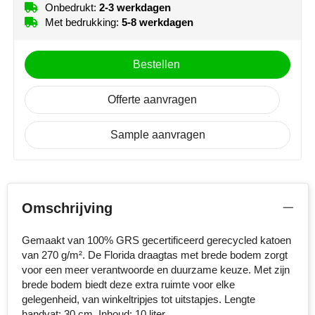
Onbedrukt:
2-3 werkdagen
Stanley
Met bedrukking:
5-8 werkdagen
achterzijde (200x250mm)
Onbedrukt
Full colour
Stilolinea
Bestellen
voorzijde (180x180mm)
STORMaxi
Onbedrukt
Borduren
Offerte aanvragen
Swiss Peak
Sample aanvragen
TACX
The One Towelling
Omschrijving
Victorinox
Gemaakt van 100% GRS gecertificeerd gerecycled katoen
Vinga
van 270 g/m². De Florida draagtas met brede bodem zorgt
voor een meer verantwoorde en duurzame keuze. Met zijn
Waterman
brede bodem biedt deze extra ruimte voor elke
gelegenheid, van winkeltripjes tot uitstapjes. Lengte
handvat: 30 cm. Inhoud: 10 liter.