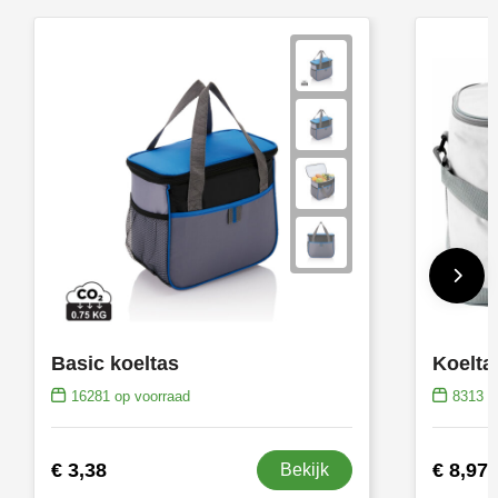
Basic koeltas
Koeltas
16281
op voorraad
8313
op
€ 3,38
€ 8,97
Bekijk