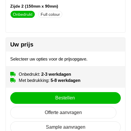
NoStress
Zijde 2 (150mm x 90mm)
Onbedrukt
Full colour
Ocean Bottle
Orrefors
Uw prijs
Parker pennen
Peekay
Selecteer uw opties voor de prijsopgave.
Philips
Onbedrukt:
2-3 werkdagen
Met bedrukking:
5-8 werkdagen
Retulp
Bestellen
Senator
Skross
Offerte aanvragen
Sophie Muval
Sample aanvragen