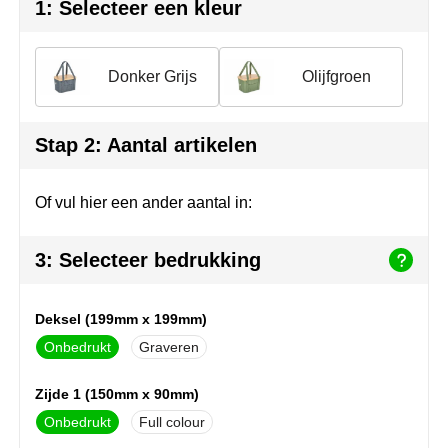
Join the pipe
Sportkleding
1: Selecteer een kleur
Kambukka
Tassen
Donker Grijs
Olijfgroen
Lipton
Veiligheid, auto & fiets
MagLite
Vrije tijd, spellen & outdoor
Stap 2: Aantal artikelen
Marksman
Werkkleding & bedrijfskleding
Of vul hier een ander aantal in:
Marvin's
3: Selecteer bedrukking
Mentos
Deksel (199mm x 199mm)
Mepal
Onbedrukt
Graveren
MiniMAX
Zijde 1 (150mm x 90mm)
Moleskine
Onbedrukt
Full colour