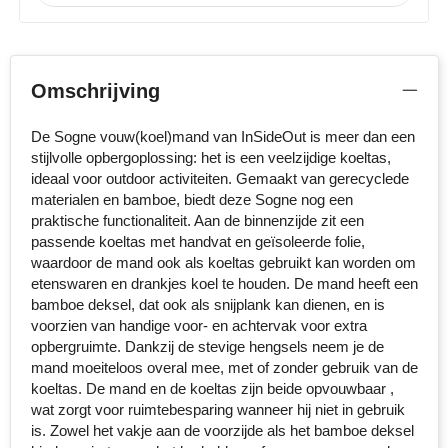
Stanley
Stilolinea
Omschrijving
STORMaxi
De Sogne vouw(koel)mand van InSideOut is meer dan een
stijlvolle opbergoplossing: het is een veelzijdige koeltas,
Swiss Peak
ideaal voor outdoor activiteiten. Gemaakt van gerecyclede
materialen en bamboe, biedt deze Sogne nog een
TACX
praktische functionaliteit. Aan de binnenzijde zit een
passende koeltas met handvat en geïsoleerde folie,
The One Towelling
waardoor de mand ook als koeltas gebruikt kan worden om
etenswaren en drankjes koel te houden. De mand heeft een
Victorinox
bamboe deksel, dat ook als snijplank kan dienen, en is
voorzien van handige voor- en achtervak voor extra
opbergruimte. Dankzij de stevige hengsels neem je de
Vinga
mand moeiteloos overal mee, met of zonder gebruik van de
koeltas. De mand en de koeltas zijn beide opvouwbaar ,
Waterman
wat zorgt voor ruimtebesparing wanneer hij niet in gebruik
is. Zowel het vakje aan de voorzijde als het bamboe deksel