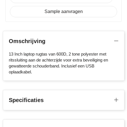
Stanley
Sample aanvragen
Stilolinea
STORMaxi
Omschrijving
Swiss Peak
13 Inch laptop rugtas van 600D, 2 tone polyester met
ritssluiting aan de achterzijde voor extra beveiliging en
TACX
gewatteerde schouderband. Inclusief een USB
oplaadkabel.
The One Towelling
Victorinox
Vinga
Specificaties
Waterman