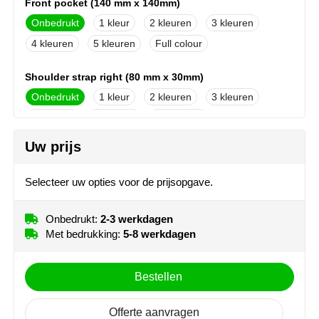
Front pocket (140 mm x 140mm)
NoStress
Onbedrukt
1
2
3
4
5
Full colour
Ocean Bottle
Orrefors
Shoulder strap right (80 mm x 30mm)
Onbedrukt
1
2
3
Parker pennen
4
5
Full colour
Peekay
Uw prijs
Shoulder strap left (80 mm x 30mm)
Onbedrukt
1
2
3
Philips
Selecteer uw opties voor de prijsopgave.
4
5
Full colour
Retulp
Onbedrukt:
2-3 werkdagen
Side left (80 mm x 50mm)
Met bedrukking:
5-8 werkdagen
Senator
Onbedrukt
1
2
3
4
5
Full colour
Skross
Bestellen
Sophie Muval
Offerte aanvragen