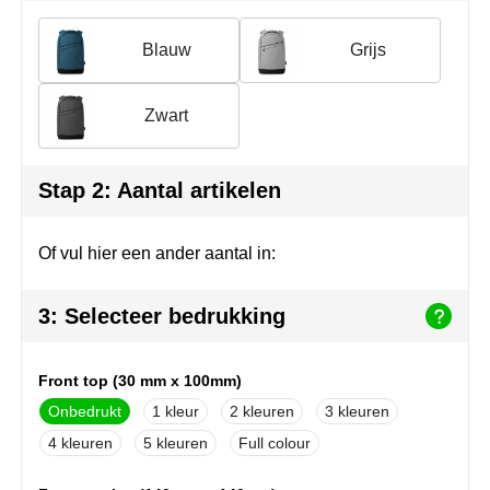
Join the pipe
Sportkleding
Blauw
Grijs
Kambukka
Tassen
Lipton
Veiligheid, auto & fiets
Zwart
MagLite
Vrije tijd, spellen & outdoor
Stap 2: Aantal artikelen
Marksman
Werkkleding & bedrijfskleding
Of vul hier een ander aantal in:
Marvin's
Mentos
3: Selecteer bedrukking
Mepal
Front top (30 mm x 100mm)
MiniMAX
Onbedrukt
1
2
3
4
5
Full colour
Moleskine