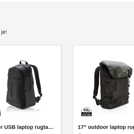
je!
Power USB laptop rugtas PVC Vrij
17” outdoor laptop ru