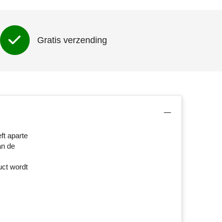
Gratis verzending
t aparte
an de
uct wordt