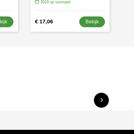
3019
op voorraad
€ 17,06
kijk
Bekijk