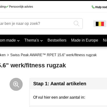
nding
Persoonlijk advies
Hulp nod
tom made
Thema's
Bestsellers
Made in Europe
N
kken
Swiss Peak AWARE™ RPET 15.6" werk/fitness rugzak
" werk/fitness rugzak
Stap 1: Aantal artikelen
Of vul hier een ander aantal in: