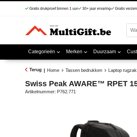
Gratis drukproef binnen 1 uur
30+ jaar ervaring
Gratis verze
Categorieën
Merken
Duurzaam
Cus
Terug
|
Home
Tassen bedrukken
Laptop rugza
Swiss Peak AWARE™ RPET 15.6
Artikelnummer:
P762.771