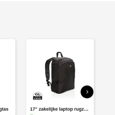
gtas
17" zakelijke laptop rugzak PVC vrij