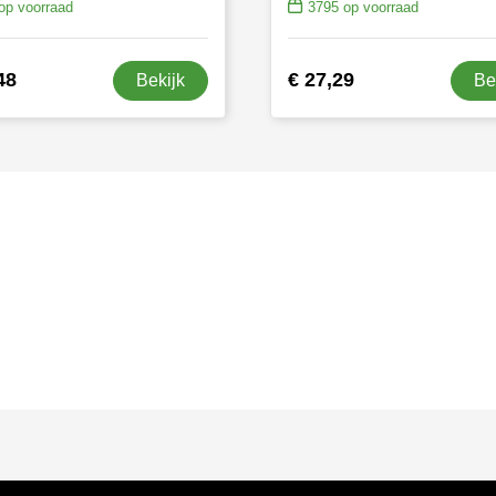
op voorraad
3795
op voorraad
48
€ 27,29
Bekijk
Be