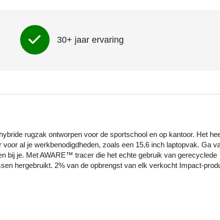
artikel rechts boven (60 x 50 mm)
Onbedrukt
1
2
30+ jaar ervaring
3
4
5
Full colour
band links (40 x 80 mm)
Onbedrukt
1
2
3
4
5
Full colour
ride rugzak ontworpen voor de sportschool en op kantoor. Het heef
band rechts (40 x 80 mm)
r voor al je werkbenodigdheden, zoals een 15,6 inch laptopvak. Ga v
len bij je. Met AWARE™ tracer die het echte gebruik van gerecyclede
Onbedrukt
1
2
lessen hergebruikt. 2% van de opbrengst van elk verkocht Impact-prod
3
4
5
Full colour
artikel rechts onder (50 x 50 mm)