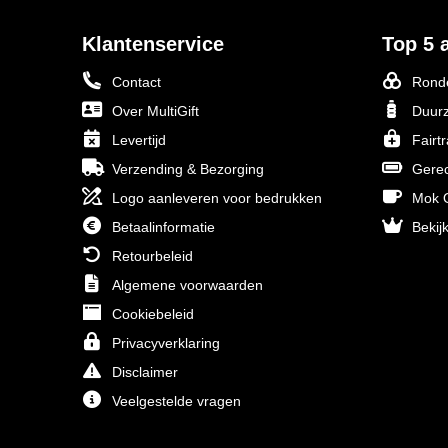
Klantenservice
Top 5 a
Contact
Ronde
Over MultiGift
Duurz
Levertijd
Fairt
Verzending & Bezorging
Gerec
Logo aanleveren voor bedrukken
Mok O
Betaalinformatie
Bekijk
Retourbeleid
Algemene voorwaarden
Cookiebeleid
Privacyverklaring
Disclaimer
Veelgestelde vragen