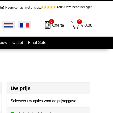
4.9/5
Onze beoordelingen
ig?
Neem contact met ons op.
0
0
€ 0,00
Offerte
ieuw
Outlet
Final Sale
Uw prijs
Selecteer uw opties voor de prijsopgave.