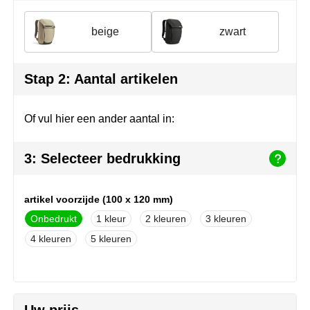
Join the pipe
Sportkleding
beige
zwart
Kambukka
Tassen
Lipton
Veiligheid, auto & fiets
Stap 2: Aantal artikelen
MagLite
Vrije tijd, spellen & outdoor
Of vul hier een ander aantal in:
Marksman
Werkkleding & bedrijfskleding
3: Selecteer bedrukking
Marvin's
Mentos
artikel voorzijde (100 x 120 mm)
Onbedrukt
1
2
3
Mepal
4
5
MiniMAX
Moleskine