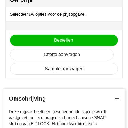
Uw prijs
NoStress
Selecteer uw opties voor de prijsopgave.
Ocean Bottle
Orrefors
Bestellen
Parker pennen
Offerte aanvragen
Peekay
Sample aanvragen
Philips
Retulp
Senator
Omschrijving
Skross
Deze rugzak heeft een beschermende flap die wordt
vastgezet met een magnetisch-mechanische SNAP-
Sophie Muval
sluiting van FIDLOCK. Het hoofdvak biedt extra