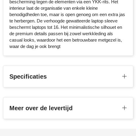
bescherming tegen de elementen via een YKK-rits. Het
interieur laat de organisatie van enkele kleine
Stanley
benodigdheden toe, maar is open genoeg om een extra jas
te herbergen. De verhoogde gewatteerde laptop sleeve
Stilolinea
beschermt laptops tot 16. Het minimalistische silhouet en
de premium details passen bij zowel werkkleding als
STORMaxi
casual looks, waardoor het een betrouwbare metgezel is,
waar de dag je ook brengt
Swiss Peak
TACX
Specificaties
The One Towelling
Victorinox
Vinga
Meer over de levertijd
Waterman