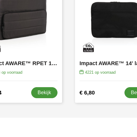
Impact AWARE™ RPET 15,6" laptophoes
3
op voorraad
4221
op voorraad
4
€ 6,80
Bekijk
Be