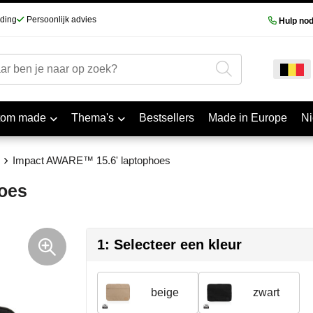
nding
Persoonlijk advies
Hulp nod
tom made
Thema's
Bestsellers
Made in Europe
N
Impact AWARE™ 15.6' laptophoes
oes
1: Selecteer een kleur
beige
zwart