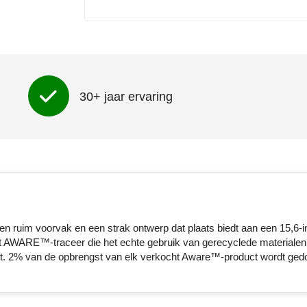
artikel achterzijde (200 x 150 mm)
Onbedrukt
1
2
3
4
5
Full colour
30+ jaar ervaring
en ruim voorvak en een strak ontwerp dat plaats biedt aan een 15,6-i
t AWARE™-traceer die het echte gebruik van gerecyclede materialen
uikt. 2% van de opbrengst van elk verkocht Aware™-product wordt ged