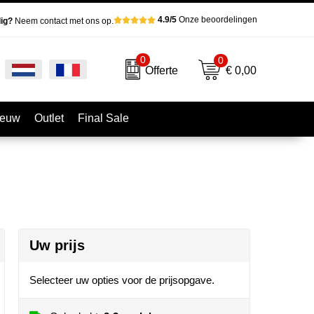
4.9/5
Onze beoordelingen
ig?
Neem contact met ons op.
0
0
€ 0,00
Offerte
ieuw
Outlet
Final Sale
Uw prijs
Selecteer uw opties voor de prijsopgave.