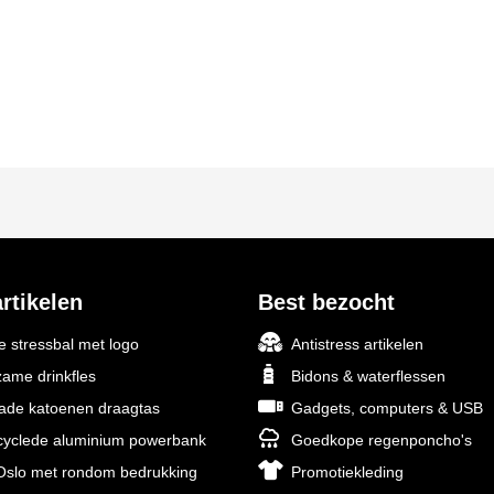
rtikelen
Best bezocht
 stressbal met logo
Antistress artikelen
ame drinkfles
Bidons & waterflessen
rade katoenen draagtas
Gadgets, computers & USB
yclede aluminium powerbank
Goedkope regenponcho's
slo met rondom bedrukking
Promotiekleding