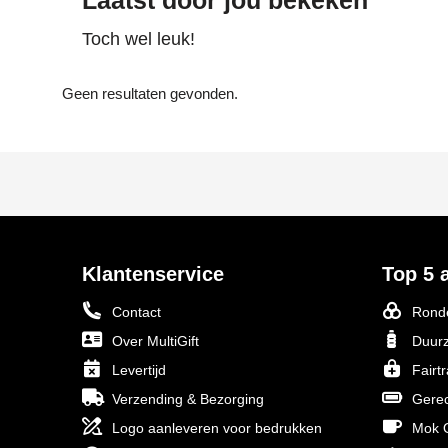
Laatst door jou bekeken
Toch wel leuk!
Geen resultaten gevonden.
Klantenservice
Top 5 a
Contact
Ronde
Over MultiGift
Duurz
Levertijd
Fairt
Verzending & Bezorging
Gerec
Logo aanleveren voor bedrukken
Mok O