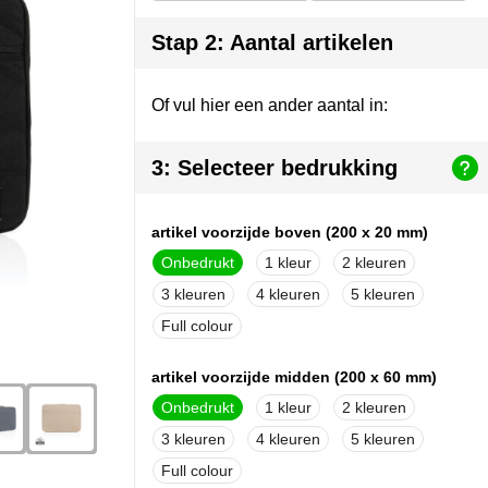
Stap 2: Aantal artikelen
Of vul hier een ander aantal in:
3: Selecteer bedrukking
artikel voorzijde boven (200 x 20 mm)
Onbedrukt
1
2
3
4
5
Full colour
artikel voorzijde midden (200 x 60 mm)
Onbedrukt
1
2
3
4
5
Full colour