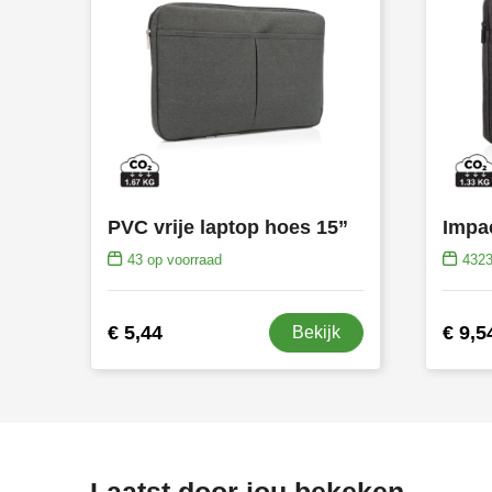
PVC vrije laptop hoes 15”
43
op voorraad
432
€ 5,44
€ 9,5
Bekijk