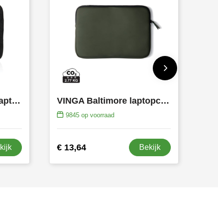
Impact AWARE™ 14' laptophoes
VINGA Baltimore laptopcase 15"
9845
op voorraad
€ 13,64
kijk
Bekijk