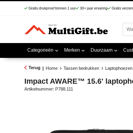
Gratis drukproef binnen 1 uur
30+ jaar ervaring
Gratis verze
Categorieën
Merken
Duurzaam
Cus
Terug
|
Home
Tassen bedrukken
Laptophoezen
Impact AWARE™ 15.6' laptoph
Artikelnummer:
P788.111