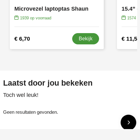
Microvezel laptoptas Shaun
1939
op voorraad
1574
op
€ 6,70
€ 11,5
Bekijk
Laatst door jou bekeken
Toch wel leuk!
Geen resultaten gevonden.