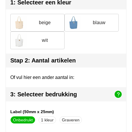
Join the pipe
Sportkleding
1: Selecteer een kleur
Kambukka
Tassen
beige
blauw
Lipton
Veiligheid, auto & fiets
wit
MagLite
Vrije tijd, spellen & outdoor
Marksman
Werkkleding & bedrijfskleding
Stap 2: Aantal artikelen
Marvin's
Of vul hier een ander aantal in:
Mentos
3: Selecteer bedrukking
Mepal
MiniMAX
Label (50mm x 25mm)
Onbedrukt
1
Graveren
Moleskine