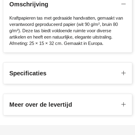
Omschrijving
Stanley
Kraftpapieren tas met gedraaide handvatten, gemaakt van
Stilolinea
verantwoord geproduceerd papier (wit 90 g/m², bruin 80
g/m²). Deze tas biedt voldoende ruimte voor diverse
STORMaxi
artikelen en heeft een natuurlijke, elegante uitstraling.
Afmeting: 25 × 15 × 32 cm. Gemaakt in Europa.
Swiss Peak
TACX
Specificaties
The One Towelling
Victorinox
Meer over de levertijd
Vinga
Waterman