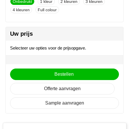
Onbedrukt
1
2
3
NoStress
4
Full colour
Ocean Bottle
Orrefors
Uw prijs
Parker pennen
Selecteer uw opties voor de prijsopgave.
Peekay
Philips
Bestellen
Retulp
Offerte aanvragen
Senator
Sample aanvragen
Skross
Sophie Muval