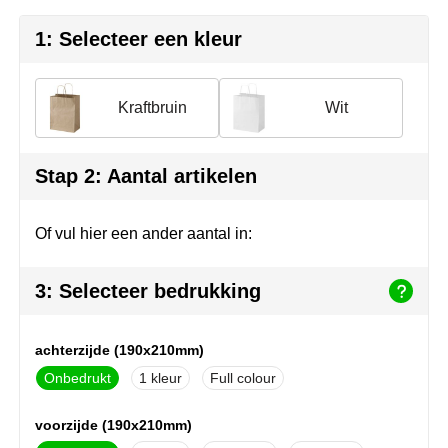
Join the pipe
Sportkleding
1: Selecteer een kleur
Kambukka
Tassen
Lipton
Veiligheid, auto & fiets
Kraftbruin
Wit
MagLite
Vrije tijd, spellen & outdoor
Stap 2: Aantal artikelen
Marksman
Werkkleding & bedrijfskleding
Of vul hier een ander aantal in:
Marvin's
Mentos
3: Selecteer bedrukking
Mepal
achterzijde (190x210mm)
MiniMAX
Onbedrukt
1
Full colour
Moleskine
voorzijde (190x210mm)