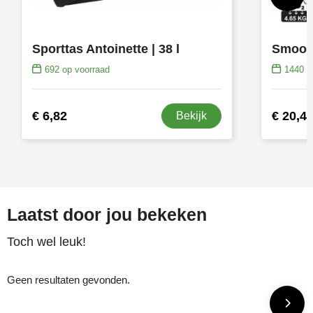
Sporttas Antoinette | 38 l
692
op voorraad
1440
op
€ 6,82
€ 20,4
Bekijk
Laatst door jou bekeken
Toch wel leuk!
Geen resultaten gevonden.