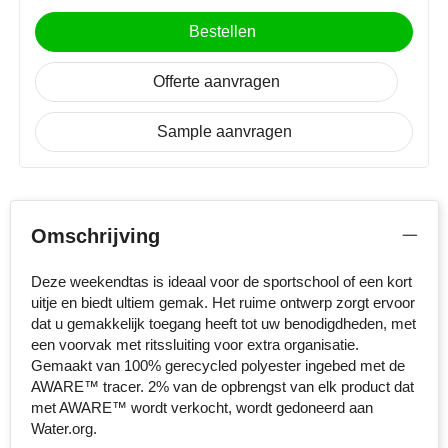
Stanley
Bestellen
artikel voorzijde onder (100 x 100 mm)
Onbedrukt
Borduren
Stilolinea
Offerte aanvragen
artikel zijkant rechts (80 x 80 mm)
STORMaxi
Sample aanvragen
Onbedrukt
Borduren
Swiss Peak
TACX
Omschrijving
The One Towelling
Deze weekendtas is ideaal voor de sportschool of een kort
uitje en biedt ultiem gemak. Het ruime ontwerp zorgt ervoor
Victorinox
dat u gemakkelijk toegang heeft tot uw benodigdheden, met
een voorvak met ritssluiting voor extra organisatie.
Vinga
Gemaakt van 100% gerecycled polyester ingebed met de
AWARE™ tracer. 2% van de opbrengst van elk product dat
Waterman
met AWARE™ wordt verkocht, wordt gedoneerd aan
Water.org.