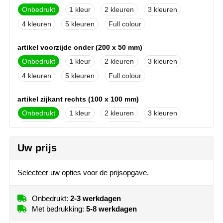
NoStress
Onbedrukt
1
2
3
4
5
Full colour
Ocean Bottle
artikel voorzijde onder (200 x 50 mm)
Orrefors
Onbedrukt
1
2
3
4
5
Full colour
Parker pennen
artikel zijkant rechts (100 x 100 mm)
Peekay
Onbedrukt
1
2
3
Philips
4
5
Full colour
Retulp
Uw prijs
artikel achterzijde (200 x 100 mm)
Onbedrukt
1
2
3
Senator
Selecteer uw opties voor de prijsopgave.
4
5
Full colour
Skross
Onbedrukt:
2-3 werkdagen
artikel voorzijde boven (80 x 80 mm)
Met bedrukking:
5-8 werkdagen
Sophie Muval
Onbedrukt
Borduren