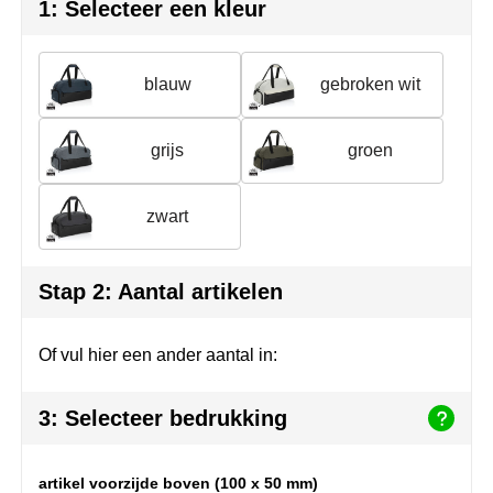
Join the pipe
Sportkleding
1: Selecteer een kleur
Kambukka
Tassen
blauw
gebroken wit
Lipton
Veiligheid, auto & fiets
grijs
groen
MagLite
Vrije tijd, spellen & outdoor
Marksman
Werkkleding & bedrijfskleding
zwart
Marvin's
Stap 2: Aantal artikelen
Mentos
Of vul hier een ander aantal in:
Mepal
MiniMAX
3: Selecteer bedrukking
Moleskine
artikel voorzijde boven (100 x 50 mm)