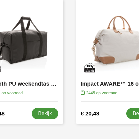
Smooth PU weekendtas PVC-vrij
1
op voorraad
2448
op voorraad
48
€ 20,48
Bekijk
Be