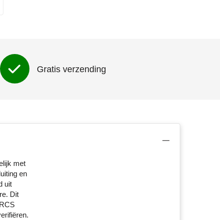
Gratis verzending
lijk met
iting en
 uit
e. Dit
. RCS
rifiëren.