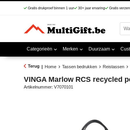
Gratis drukproef binnen 1 uur
30+ jaar ervaring
Gratis verze
Categorieën
Merken
Duurzaam
Cus
Terug
|
Home
Tassen bedrukken
Reistassen
VINGA Marlow RCS recycled p
Artikelnummer:
V7070101