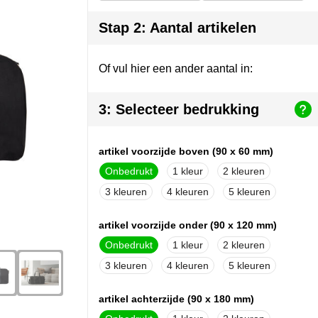
Stap 2: Aantal artikelen
Of vul hier een ander aantal in:
3: Selecteer bedrukking
artikel voorzijde boven (90 x 60 mm)
Onbedrukt
1
2
3
4
5
artikel voorzijde onder (90 x 120 mm)
Onbedrukt
1
2
3
4
5
artikel achterzijde (90 x 180 mm)