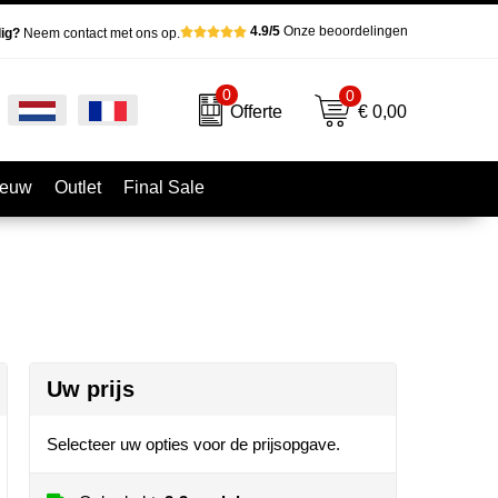
4.9/5
Onze beoordelingen
ig?
Neem contact met ons op.
0
0
€ 0,00
Offerte
ieuw
Outlet
Final Sale
Uw prijs
Selecteer uw opties voor de prijsopgave.