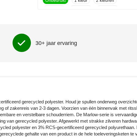
Onbedrukt
1
2
3
4
5
30+ jaar ervaring
rtificeerd gerecycled polyester. Houd je spullen onderweg overzichte
of zakenreis van 2-3 dagen. Voorzien van één binnenvak met ritsslu
neembare en verstelbare schouderriem. De Marlow-serie is vervaardigd
ing van gerecycled polyester. Afgewerkt met strakke zilveren hardwar
cycled polyester en 3% RCS-gecertificeerd gerecycled polyurethaan
recyclede gehalte van een product in de hele toeleveringsketen te ve