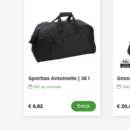
Sporttas Antoinette | 38 l
692
op voorraad
144
€ 6,82
€ 20,
Bekijk