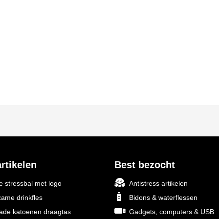
rtikelen
Best bezocht
 stressbal met logo
Antistress artikelen
ame drinkfles
Bidons & waterflessen
rade katoenen draagtas
Gadgets, computers & USB