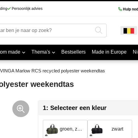
nding
Persoonlijk advies
Hulp nod
tom made
Thema's
Bestsellers
Made in Europe
N
VINGA Marlow RCS recycled polyester weekendtas
olyester weekendtas
1: Selecteer een kleur
groen, zwart
zwart