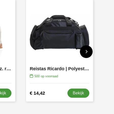
Impact AWARE™ 16 oz. rcanvas large weekendtas
Reistas Ricardo | Polyester | 40 l
500
op voorraad
€ 14,42
kijk
Bekijk