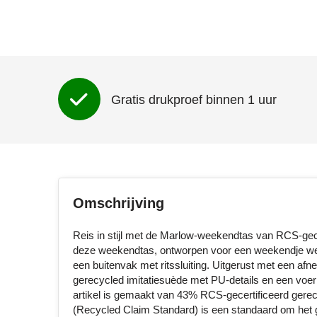
Gratis drukproef binnen 1 uur
Omschrijving
Reis in stijl met de Marlow-weekendtas van RCS-gece
deze weekendtas, ontworpen voor een weekendje weg 
een buitenvak met ritssluiting. Uitgerust met een af
gerecycled imitatiesuède met PU-details en een voer
artikel is gemaakt van 43% RCS-gecertificeerd gere
(Recycled Claim Standard) is een standaard om het ge