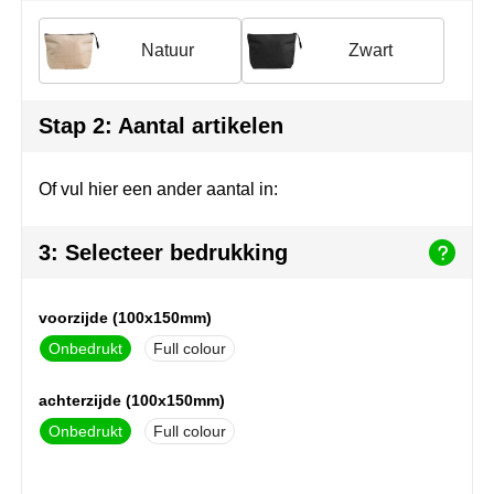
Join the pipe
Sportkleding
Natuur
Zwart
Kambukka
Tassen
Lipton
Veiligheid, auto & fiets
Stap 2: Aantal artikelen
MagLite
Vrije tijd, spellen & outdoor
Of vul hier een ander aantal in:
Marksman
Werkkleding & bedrijfskleding
3: Selecteer bedrukking
Marvin's
Mentos
voorzijde (100x150mm)
Onbedrukt
Full colour
Mepal
achterzijde (100x150mm)
MiniMAX
Onbedrukt
Full colour
Moleskine