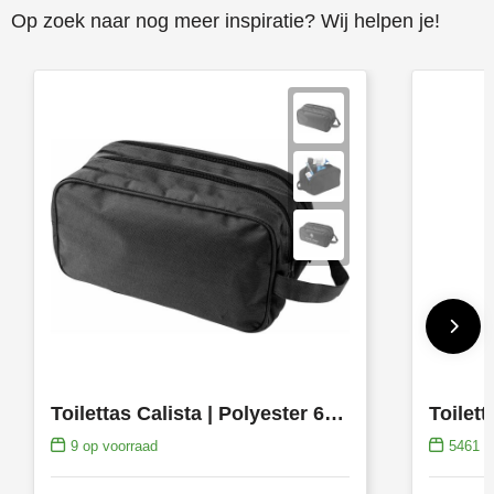
Op zoek naar nog meer inspiratie? Wij helpen je!
Toilettas Calista | Polyester 600D | 3,5 l
Toilett
9
op voorraad
5461
op