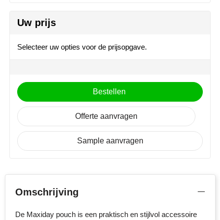
NoStress
Uw prijs
Ocean Bottle
Selecteer uw opties voor de prijsopgave.
Orrefors
Parker pennen
Bestellen
Peekay
Offerte aanvragen
Philips
Sample aanvragen
Retulp
Senator
Skross
Omschrijving
Sophie Muval
De Maxiday pouch is een praktisch en stijlvol accessoire