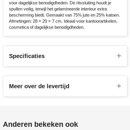
voor dagelijkse benodigdheden. De ritssluiting houdt je
Stanley
spullen veilig, terwijl het gelamineerde interieur extra
bescherming biedt. Gemaakt van 75% jute en 25% katoen.
Afmetingen: 28 × 20 × 7 cm. Ideaal voor kantoorartikelen,
Stilolinea
cosmetica of dagelijkse benodigdheden.
STORMaxi
Swiss Peak
Specificaties
TACX
The One Towelling
Meer over de levertijd
Victorinox
Vinga
Waterman
Anderen bekeken ook