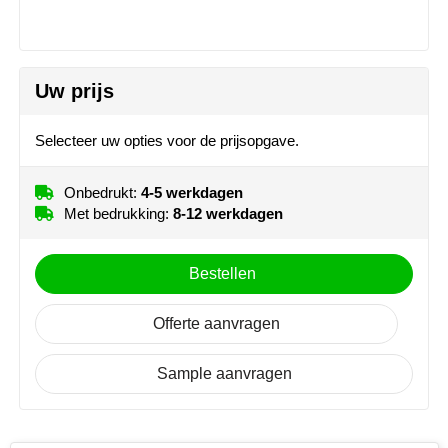
NoStress
Ocean Bottle
Uw prijs
Orrefors
Selecteer uw opties voor de prijsopgave.
Parker pennen
Onbedrukt:
4-5 werkdagen
Peekay
Met bedrukking:
8-12 werkdagen
Philips
Bestellen
Retulp
Offerte aanvragen
Senator
Sample aanvragen
Skross
Sophie Muval