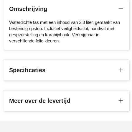
Omschrijving
Stanley
Stilolinea
Waterdichte tas met een inhoud van 2,3 liter, gemaakt van
bestendig ripstop. Inclusief veiligheidsslot, handvat met
gespverstelling en karabijnhaak. Verkrijgbaar in
STORMaxi
verschillende felle kleuren.
Swiss Peak
TACX
Specificaties
The One Towelling
Victorinox
Meer over de levertijd
Vinga
Waterman