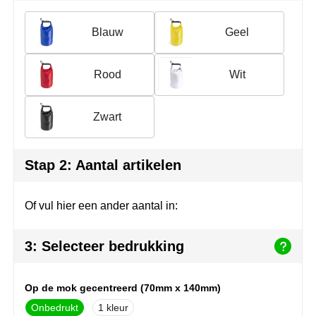
Join the pipe
Sportkleding
Blauw
Geel
Kambukka
Tassen
Lipton
Veiligheid, auto & fiets
Rood
Wit
MagLite
Vrije tijd, spellen & outdoor
Zwart
Marksman
Werkkleding & bedrijfskleding
Stap 2: Aantal artikelen
Marvin's
Mentos
Of vul hier een ander aantal in:
Mepal
3: Selecteer bedrukking
MiniMAX
Op de mok gecentreerd (70mm x 140mm)
Moleskine
Onbedrukt
1