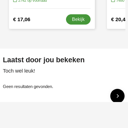
2742
op voorraad
7480
op
€ 17,06
€ 20,4
Bekijk
Laatst door jou bekeken
Toch wel leuk!
Geen resultaten gevonden.